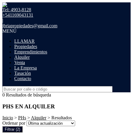
Tel: 4903-8128
+541169043131
|
jbriapropiedades@gmail.com
MENÚ
LLAMAR
Propiedades
Emprendimientos
Alquiler
Venta
La Empresa
Tasación
Contacto
0 Resultados de búsqueda
PHS EN ALQUILER
Inicio
>
PHs
>
Alquiler
> Resultados
Ordenar por
Filtrar
(2)