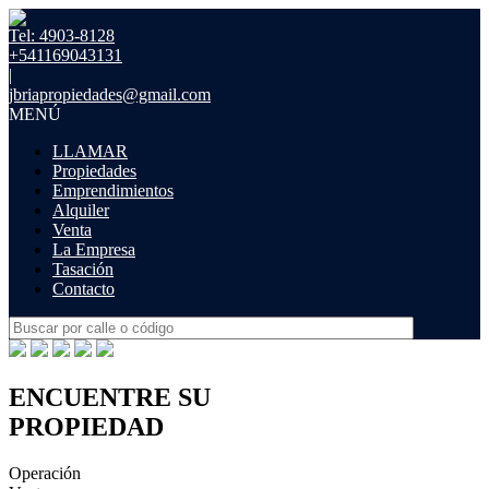
Tel: 4903-8128
+541169043131
|
jbriapropiedades@gmail.com
MENÚ
LLAMAR
Propiedades
Emprendimientos
Alquiler
Venta
La Empresa
Tasación
Contacto
ENCUENTRE SU
PROPIEDAD
Operación